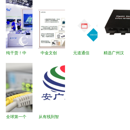
网络服务搭
智慧服务的
国未来很长
2023年工
建与使用指
新篇章
一段时间都
信部智能制
南
会是世界制
造示范工厂
造业中心
及优秀场景
称号，展现
网络服务新
纯干货！中
中金文创
元道通信
精选广州汉
高度
国移动
推动中国软
以卓越网络
信通信千兆
MWC2023
实力崛起的
服务赋能数
二光八电口
上海展讲了
网络服务新
字经济时代
光纤收发
啥？网络服
引擎
器，打造专
务篇全解析
业级网络解
决方案
全球第一个
从有线到智
万兆宽带进
慧 安徽广