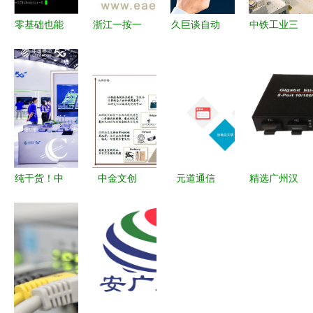
零基础也能
浙江一按一
久巨谈自动
中铁工业三
上手 常用
惠网络服务
化行业 中
家单位荣获
网络服务搭
智慧服务的
国未来很长
2023年工
建与使用指
新篇章
一段时间都
信部智能制
南
会是世界制
造示范工厂
造业中心
及优秀场景
称号，展现
网络服务新
纯干货！中
中金文创
元道通信
精选广州汉
高度
国移动
推动中国软
以卓越网络
信通信千兆
MWC2023
实力崛起的
服务赋能数
二光八电口
上海展讲了
网络服务新
字经济时代
光纤收发
啥？网络服
引擎
器，打造专
务篇全解析
业级网络解
决方案